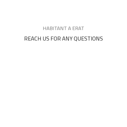
HABITANT A ERAT
REACH US FOR ANY QUESTIONS
Ornare suspendisse a eros ac erat velit parturient varius est augue viverra
sociis dis urna laoreet metus pretium.
OUR LOCATION
CONTACT US