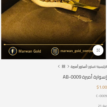
Click to enlarge
الرئيسية
اساور
أساور أميرة
إسوارة أميرة AB-0009
$
1.00
C-0009
عيار 21