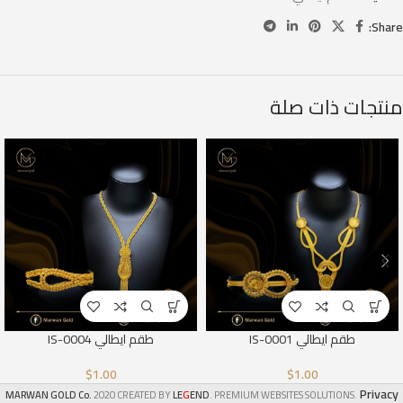
Share:
منتجات ذات صلة
طقم ايطالي IS-0001
طقم ايطالي IS-0004
$
1.00
$
1.00
Privacy
G
MARWAN GOLD Co.
2020 CREATED BY
LE
END
. PREMIUM WEBSITES SOLUTIONS.