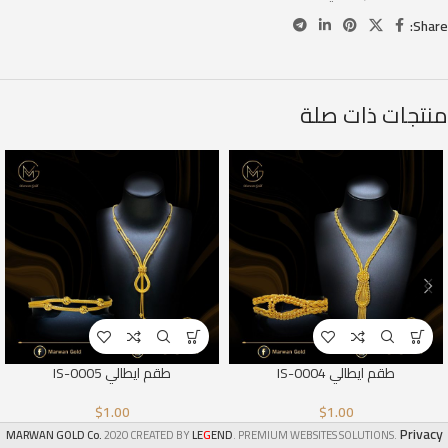
Share:
منتجات ذات صلة
طقم ايطالي IS-0004
طقم ايطالي IS-0005
$
1.00
$
1.00
Privacy
G
MARWAN GOLD Co.
2020 CREATED BY
LE
END
. PREMIUM WEBSITES SOLUTIONS.