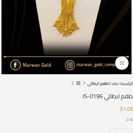
Click to enlarge
الرئيسية
عقد
اطقم ايطالي
طقم ايطالي IS-0196
$
1.00
21K