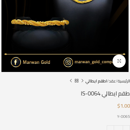
Click to enlarge
الرئيسية
عقد
اطقم ايطالي
طقم ايطالي IS-0064
$
1.00
Y-0065