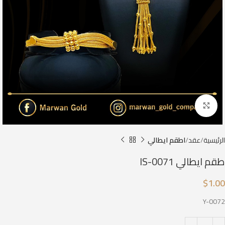
Click to enlarge
الرئيسية
عقد
اطقم ايطالي
طقم ايطالي IS-0071
$
1.00
Y-0072