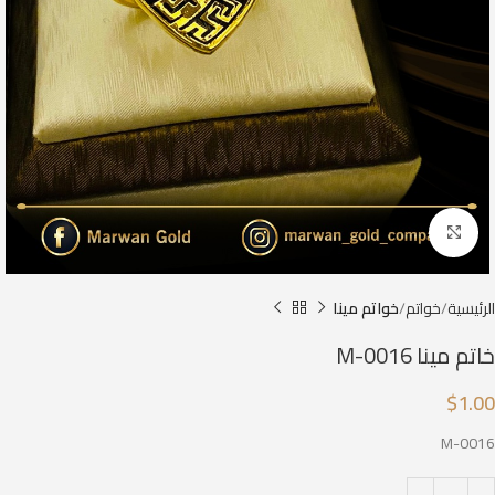
Click to enlarge
الرئيسية
خواتم
خواتم مينا
خاتم مينا M-0016
$
1.00
M-0016