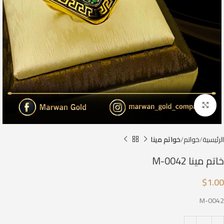
Click to enlarge
الرئيسية
خواتم
خواتم مينا
خاتم مينا M-0042
$
1.00
M-0042