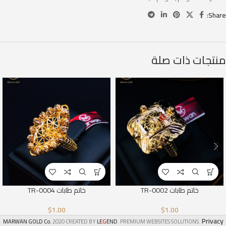
Share:
منتجات ذات صلة
خاتم طابات TR-0002
خاتم طابات TR-0004
$
1.00
$
1.00
Privacy
G
MARWAN GOLD Co.
2020 CREATED BY
LE
END
. PREMIUM WEBSITES SOLUTIONS.