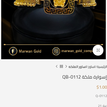
Click to enlarge
الرئيسية
اساور
اساور الملكه
إسوارة ملكة QB-0112
$
1.00
Q-0112
عيار 21