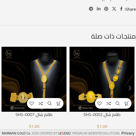
Share:
منتجات ذات صلة
طقم شال SHS-0002
طقم شال SHS-0007
$
1.00
$
1.00
Privacy
G
MARWAN GOLD Co.
2020 CREATED BY
LE
END
. PREMIUM WEBSITES SOLUTIONS.