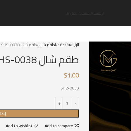
الرئيسية
المنتجات
اتصل بنا
الرئيسية
عقد
اطقم شال
طقم شال SHS-0038
طقم شال SHS-0038
$
1.00
SH2-0039
إضاف
Add to wishlist
Add to compare