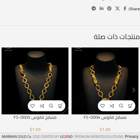
Share:
منتجات ذات صلة
مسابح فانوس FS-0004
مسابح فانوس FS-0005
$
1.00
$
1.00
Privacy
G
MARWAN GOLD Co.
2020 CREATED BY
LE
END
. PREMIUM WEBSITES SOLUTIONS.