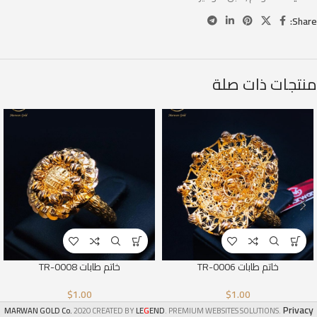
Share:
منتجات ذات صلة
خاتم طابات TR-0006
خاتم طابات TR-0008
$
1.00
$
1.00
Privacy
G
MARWAN GOLD Co.
2020 CREATED BY
LE
END
. PREMIUM WEBSITES SOLUTIONS.