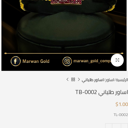
Click to enlarge
الرئيسية
اساور
اساور طلياني
اساور طلياني TB-0002
$
1.00
TL-0002