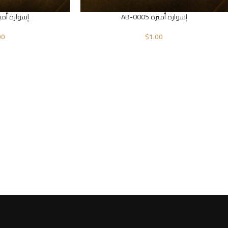
إسوارة أميرة AB-0005
إسوارة أميرة 006
00
$
1.00