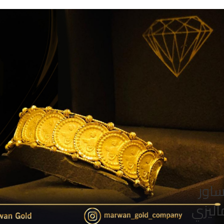
ساور
اليزي