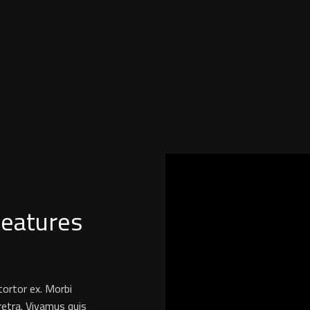
features
tortor ex. Morbi
retra. Vivamus quis