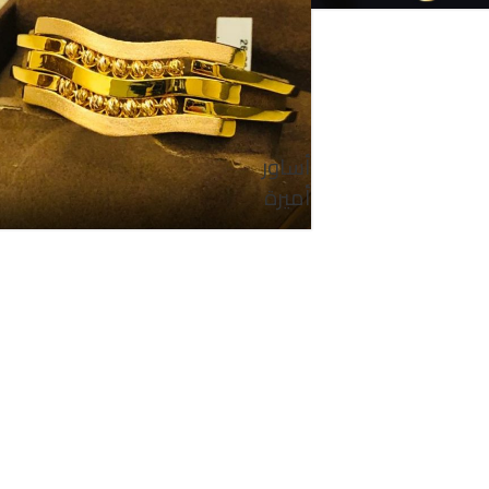
أساور
أميرة