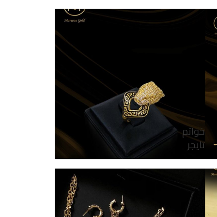
خواتم
تايجر