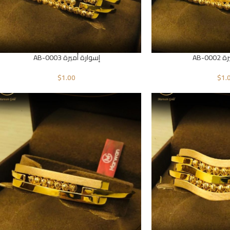
AB-0
إسوارة أميرة AB-0003
$
1.00
$
1.