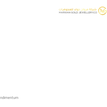
Hot list
tic
Summer
l Shoes
Men's Wear
See more
condimentum
.