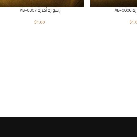
AB-0
إسوارة أميرة AB-0007
$
1.00
$
1.