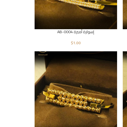
إسوارة أميرة AB-0004
$
1.00