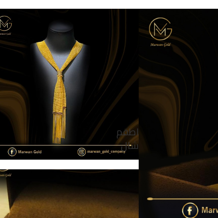
اطقم
شال