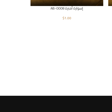
إسوارة أميرة AB-0008
$
1.00