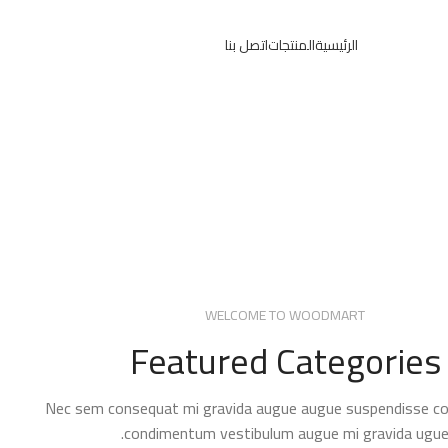
Women's
Category
الرئيسية
المنتجات
اتصل بنا
Bags &
Fantas
Handbags
Specia
See more
See more
WELCOME TO WOODMART
Featured Categories
Nec sem consequat mi gravida augue augue suspendisse 
condimentum vestibulum augue mi gravida ugue