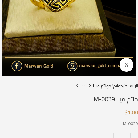
Click to enlarge
الرئيسية
خواتم
خواتم مينا
خاتم مينا M-0039
$
1.00
M-0039