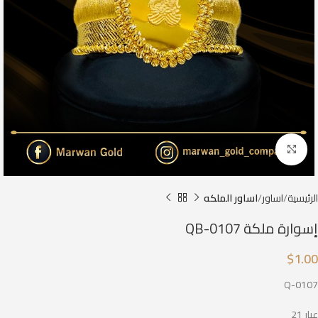
Click to enlarge
الرئيسية
اساور
اساور الملكه
إسوارة ملكة QB-0107
$
1.00
Q-0107
عيار 21